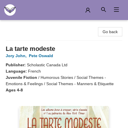
Another Story Education
Go back
La tarte modeste
Jory John
,
Pete Oswald
Publisher:
Scholastic Canada Ltd
Language:
French
Juvenile Fiction
/
Humorous Stories / Social Themes -
Emotions & Feelings / Social Themes - Manners & Etiquette
Ages 4-8