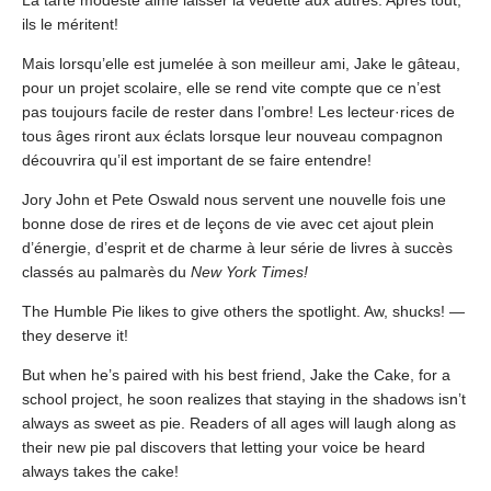
La tarte modeste aime laisser la vedette aux autres. Après tout,
ils le méritent!
Mais lorsqu’elle est jumelée à son meilleur ami, Jake le gâteau,
pour un projet scolaire, elle se rend vite compte que ce n’est
pas toujours facile de rester dans l’ombre! Les lecteur·rices de
tous âges riront aux éclats lorsque leur nouveau compagnon
découvrira qu’il est important de se faire entendre!
Jory John et Pete Oswald nous servent une nouvelle fois une
bonne dose de rires et de leçons de vie avec cet ajout plein
d’énergie, d’esprit et de charme à leur série de livres à succès
classés au palmarès du
New York Times!
The Humble Pie likes to give others the spotlight. Aw, shucks! —
they deserve it!
But when he’s paired with his best friend, Jake the Cake, for a
school project, he soon realizes that staying in the shadows isn’t
always as sweet as pie. Readers of all ages will laugh along as
their new pie pal discovers that letting your voice be heard
always takes the cake!