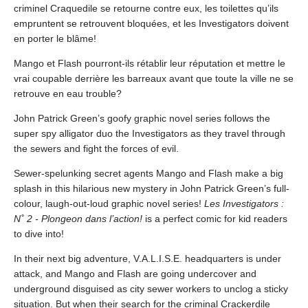
criminel Craquedile se retourne contre eux, les toilettes qu’ils
empruntent se retrouvent bloquées, et les Investigators doivent
en porter le blâme!
Mango et Flash pourront-ils rétablir leur réputation et mettre le
vrai coupable derrière les barreaux avant que toute la ville ne se
retrouve en eau trouble?
John Patrick Green’s goofy graphic novel series follows the
super spy alligator duo the Investigators as they travel through
the sewers and fight the forces of evil.
Sewer-spelunking secret agents Mango and Flash make a big
splash in this hilarious new mystery in John Patrick Green’s full-
colour, laugh-out-loud graphic novel series!
Les Investigators :
N˚ 2 - Plongeon dans l’action!
is a perfect comic for kid readers
to dive into!
In their next big adventure, V.A.L.I.S.E. headquarters is under
attack, and Mango and Flash are going undercover and
underground disguised as city sewer workers to unclog a sticky
situation. But when their search for the criminal Crackerdile